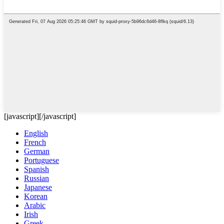
[javascript]
[/javascript]
English
French
German
Portuguese
Spanish
Russian
Japanese
Korean
Arabic
Irish
Greek