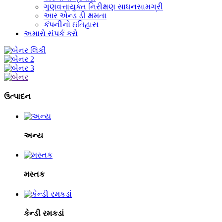
ગુણવત્તાયુક્ત નિરીક્ષણ સાધનસામગ્રી
આર એન્ડ ડી ક્ષમતા
કંપનીનો ઇતિહાસ
અમારો સંપર્ક કરો
ઉત્પાદન
અન્ય
મસ્તક
કેન્ડી રમકડાં