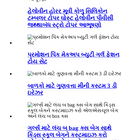
હેલોવીન હોરર મૂવી કોળુ સિલિકોન
ટમ્બલર ટોપર ઘોસ્ટ હેલોવીન પીવીસી
જથ્થાબંધ સ્ટ્રો ટોપર આભૂષણો
પ્રમોશન પિંક મેકઅપ બ્યુટી ગર્લ ફેશન
ટોય સેટ
બાળકો માટે ગુણવત્તા મીની કસ્ટમ 3 ડી
ઇરેઝર
ગર્લ્સ માટે લંચ બ bag ક્સ બેગ સાથે
કિડ્સ સ્કૂલ બેગને કસ્ટમાઇઝ કરો