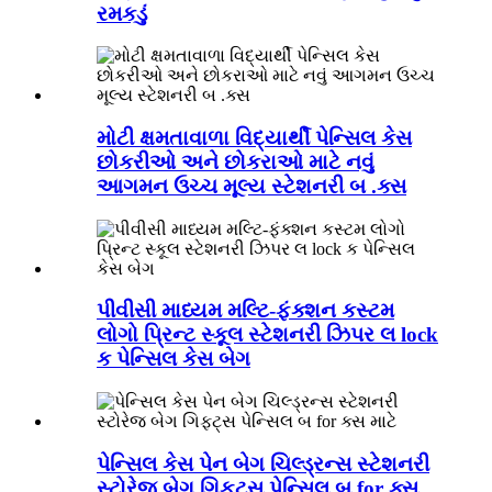
રમકડું
મોટી ક્ષમતાવાળા વિદ્યાર્થી પેન્સિલ કેસ
છોકરીઓ અને છોકરાઓ માટે નવું
આગમન ઉચ્ચ મૂલ્ય સ્ટેશનરી બ .ક્સ
પીવીસી માધ્યમ મલ્ટિ-ફંક્શન કસ્ટમ
લોગો પ્રિન્ટ સ્કૂલ સ્ટેશનરી ઝિપર લ lock
ક પેન્સિલ કેસ બેગ
પેન્સિલ કેસ પેન બેગ ચિલ્ડ્રન્સ સ્ટેશનરી
સ્ટોરેજ બેગ ગિફ્ટ્સ પેન્સિલ બ for ક્સ