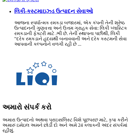
લિકી-કસ્ટમાઇઝ્ડ ઉત્પાદન સેવાઓ
આજના સ્પર્ધાત્મક રમકડા બજારમાં, એક કંપની તેની શ્રેષ્ઠ
ઉત્પાદનની ગુણવત્તા અને ઉત્તમ ગ્રાહક સેવા: લિકી પ્લાસ્ટિક
રમકડાની ફેક્ટરી માટે .ભી છે. તેની સ્થાપના પછીથી, લિકી
"દરેક રમકડાને હૃદયથી બનાવવાની અને દરેક કસ્ટમની સેવા
આપવાની કલ્પનાને વળગી રહી છે ...
અમારો સંપર્ક કરો
અમારા ઉત્પાદનો અથવા પ્રાઇસલિસ્ટ વિશે પૂછપરછ માટે, કૃપા કરીને
અમારું ઇમેઇલ અમને છોડી દો અને અમે 24 કલાકની અંદર સંપર્કમાં
રહીશું.