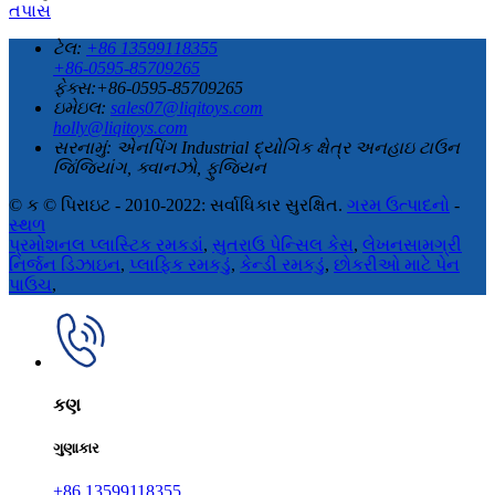
તપાસ
ટેલ:
+86 13599118355
+86-0595-85709265
ફેક્સ:+86-0595-85709265
ઇમેઇલ:
sales07@liqitoys.com
holly@liqitoys.com
સરનામું:
એનપિંગ Industrial દ્યોગિક ક્ષેત્ર અનહાઇ ટાઉન
જિંજિયાંગ, ક્વાનઝો, ફુજિયન
© ક © પિરાઇટ - 2010-2022: સર્વાધિકાર સુરક્ષિત.
ગરમ ઉત્પાદનો
-
સ્થળ
પ્રમોશનલ પ્લાસ્ટિક રમકડાં
,
સુતરાઉ પેન્સિલ કેસ
,
લેખનસામગ્રી
નિર્જન ડિઝાઇન
,
પ્લાફિક રમકડું
,
કેન્ડી રમકડું
,
છોકરીઓ માટે પેન
પાઉચ
,
કણ
ગુણાકાર
+86 13599118355