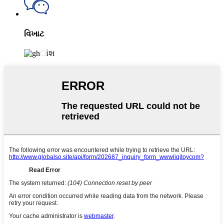
વિખાટ