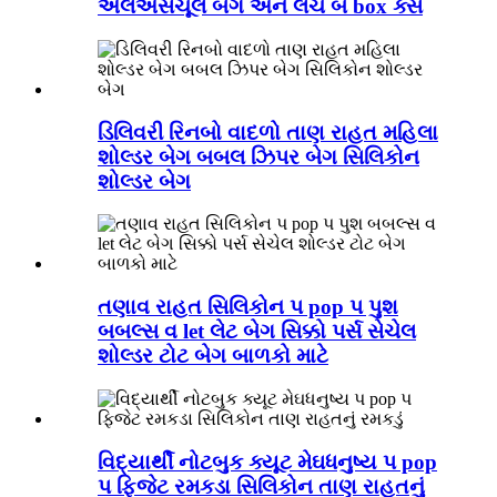
એલએસચૂલ બેગ અને લંચ બ box ક્સ
ડિલિવરી રિનબો વાદળો તાણ રાહત મહિલા
શોલ્ડર બેગ બબલ ઝિપર બેગ સિલિકોન
શોલ્ડર બેગ
તણાવ રાહત સિલિકોન પ pop પ પુશ
બબલ્સ વ let લેટ બેગ સિક્કો પર્સ સેચેલ
શોલ્ડર ટોટ બેગ બાળકો માટે
વિદ્યાર્થી નોટબુક ક્યૂટ મેઘધનુષ્ય પ pop
પ ફિજેટ રમકડા સિલિકોન તાણ રાહતનું