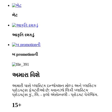
ભેટ
આકૃતિ રમકડું
બ promotionતી
અમારા વિશે
અમારી પાસે પ્લાસ્ટિક ઇન્જેક્શન મોલ્ડ અને પ્લાસ્ટિક
પ્રોડક્ટ્સ ફેક્ટરીઓ છે: ક્વાનઝો લિકી પ્લાસ્ટિક
પ્રોડક્ટ્સ કું., લિ. - ફ્લો એસેમ્બલી - પ્રોડક્ટ પેકેજિંગ.
15+