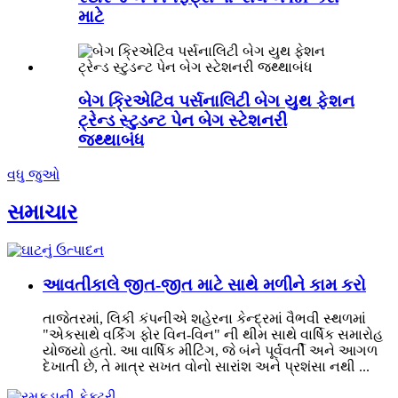
માટે
બેગ ક્રિએટિવ પર્સનાલિટી બેગ યુથ ફેશન
ટ્રેન્ડ સ્ટુડન્ટ પેન બેગ સ્ટેશનરી
જથ્થાબંધ
વધુ જુઓ
સમાચાર
આવતીકાલે જીત-જીત માટે સાથે મળીને કામ કરો
તાજેતરમાં, લિકી કંપનીએ શહેરના કેન્દ્રમાં વૈભવી સ્થળમાં
"એકસાથે વર્કિંગ ફોર વિન-વિન" ની થીમ સાથે વાર્ષિક સમારોહ
યોજ્યો હતો. આ વાર્ષિક મીટિંગ, જે બંને પૂર્વવર્તી અને આગળ
દેખાતી છે, તે માત્ર સખત વોનો સારાંશ અને પ્રશંસા નથી ...