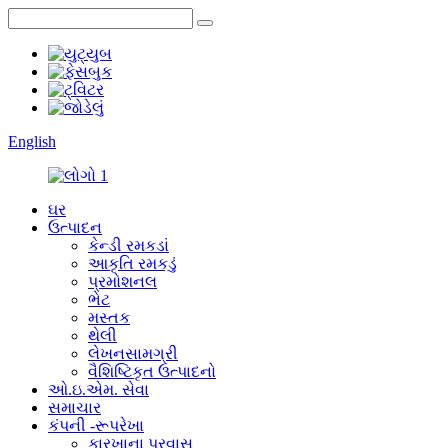
English
ઘર
ઉત્પાદન
કેન્ડી રમકડાં
આકૃતિ રમકડું
પ્રમોશનલ
ભેટ
મસ્તક
થેલી
લેખનસામગ્રી
વૈશિષ્ટિકૃત ઉત્પાદનો
ઓ.ઇ.એમ. સેવા
સમાચાર
કંપની -રૂપરેખા
કારખાના પ્રવાસ