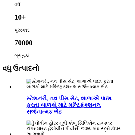
વર્ષ
10+
પુરસ્કાર
70000
ગ્રાહકો
વધુ ઉત્પાદનો
સ્ટેશનરી, નવ પીસ સેટ, શાળાએ પાછા
ફરતા બાળકો માટે મલ્ટિફંક્શનલ
સર્જનાત્મક ભેટ