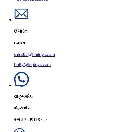
ઈમારત
ઈમારત
sales07@liqitoys.com
holly@liqitoys.com
વોટ્સએપ
વોટ્સએપ
+8613599118355