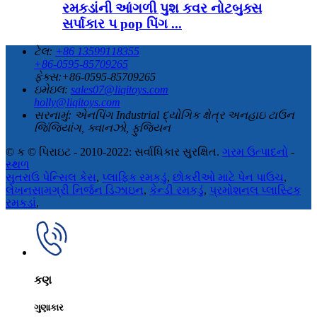
રમકડાંની આંગળી પુશ કવર નોટબુક્સ
સર્પાકાર પ pop પિંગ ...
ટેલ:
+86 13599118355
+86-0595-85709265
ફેક્સ:+86-0595-85709265
ઇમેઇલ:
sales07@liqitoys.com
holly@liqitoys.com
સરનામું:
એનપિંગ Industrial દ્યોગિક ક્ષેત્ર અનહાઇ ટાઉન
જિંજિયાંગ, ક્વાનઝો, ફુજિયન
© ક © પિરાઇટ - 2010-2022: સર્વાધિકાર સુરક્ષિત.
ગરમ ઉત્પાદનો
-
સ્થળ
સુતરાઉ પેન્સિલ કેસ
,
પ્લાફિક રમકડું
,
છોકરીઓ માટે પેન પાઉચ
,
લેખનસામગ્રી નિર્જન ડિઝાઇન
,
કેન્ડી રમકડું
,
પ્રમોશનલ પ્લાસ્ટિક
રમકડાં
,
કણ
ગુણાકાર