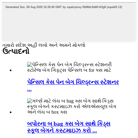
તમારો સંદેશ અહીં લખો અને અમને મોકલો
ઉત્પાદનો
પેન્સિલ કેસ પેન બેગ ચિલ્ડ્રન્સ સ્ટેશનર
...
બપોરના બ bag ક્સ બેગ સાથે કિડ્સ
સ્કૂલ બેગને કસ્ટમાઇઝ કરો ...