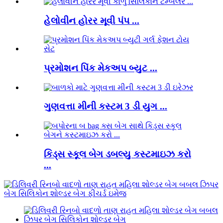
હેલોવીન હોરર મૂવી પંપ ...
પ્રમોશન પિંક મેકઅપ બ્યુટ ...
ગુણવત્તા મીની કસ્ટમ 3 ડી યુગ ...
કિડ્સ સ્કૂલ બેગ ડબલ્યુ કસ્ટમાઇઝ કરો
...