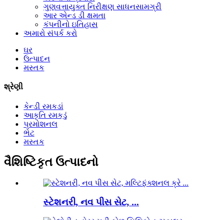
ગુણવત્તાયુક્ત નિરીક્ષણ સાધનસામગ્રી
આર એન્ડ ડી ક્ષમતા
કંપનીનો ઇતિહાસ
અમારો સંપર્ક કરો
ઘર
ઉત્પાદન
મસ્તક
શ્રેણી
કેન્ડી રમકડાં
આકૃતિ રમકડું
પ્રમોશનલ
ભેટ
મસ્તક
વૈશિષ્ટિકૃત ઉત્પાદનો
સ્ટેશનરી, નવ પીસ સેટ, ...