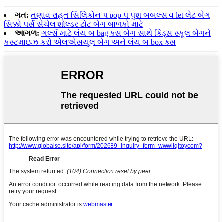
ગત:
તણાવ રાહત સિલિકોન પ pop પ પુશ બબલ્સ વ let લેટ બેગ
સિક્કો પર્સ સેચેલ શોલ્ડર ટોટ બેગ બાળકો માટે
આગળ:
ગર્લ્સ માટે લંચ બ bag ક્સ બેગ સાથે કિડ્સ સ્કૂલ બેગને
કસ્ટમાઇઝ કરો એલએસચૂલ બેગ અને લંચ બ box ક્સ