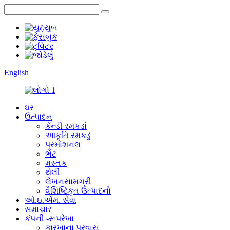
English
ઘર
ઉત્પાદન
કેન્ડી રમકડાં
આકૃતિ રમકડું
પ્રમોશનલ
ભેટ
મસ્તક
થેલી
લેખનસામગ્રી
વૈશિષ્ટિકૃત ઉત્પાદનો
ઓ.ઇ.એમ. સેવા
સમાચાર
કંપની -રૂપરેખા
કારખાના પ્રવાસ