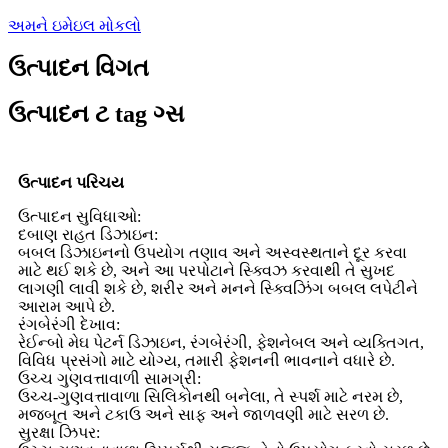
અમને ઇમેઇલ મોકલો
ઉત્પાદન વિગત
ઉત્પાદન ટ tag ગ્સ
ઉત્પાદન પરિચય
ઉત્પાદન સુવિધાઓ:
દબાણ રાહત ડિઝાઇન:
બબલ ડિઝાઇનનો ઉપયોગ તણાવ અને અસ્વસ્થતાને દૂર કરવા
માટે થઈ શકે છે, અને આ પરપોટાને સ્ક્વિઝ કરવાથી તે સુખદ
લાગણી લાવી શકે છે, શરીર અને મનને સ્ક્વિઝિંગ બબલ લપેટીને
આરામ આપે છે.
રંગબેરંગી દેખાવ:
રેઈન્બો મેઘ પેટર્ન ડિઝાઇન, રંગબેરંગી, ફેશનેબલ અને વ્યક્તિગત,
વિવિધ પ્રસંગો માટે યોગ્ય, તમારી ફેશનની ભાવનાને વધારે છે.
ઉચ્ચ ગુણવત્તાવાળી સામગ્રી:
ઉચ્ચ-ગુણવત્તાવાળા સિલિકોનથી બનેલા, તે સ્પર્શ માટે નરમ છે,
મજબૂત અને ટકાઉ અને સાફ અને જાળવણી માટે સરળ છે.
સુરક્ષા ઝિપર: