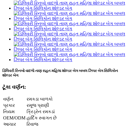
ડિલિવરી રિનબો વાદળો તાણ રાહત મહિલા શોલ્ડર બેગ બબલ ઝિપર બેગ સિલિકોન
શોલ્ડર બેગ
ટૂંકા વર્ણન:
વર્ણન
રમકડા બાળકો
પ્રકાર
રમૂજ પ્રાણી
નિયમ
ક્રિડ્રેન રમકડાં
OEM/ODM
હાર્દિક સ્વાગત છે
આચાર
રિવાજ