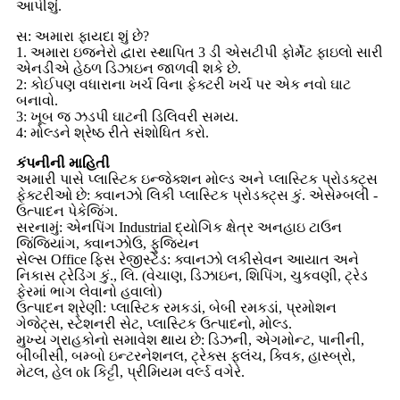
આપીશું.
સ: અમારા ફાયદા શું છે?
1. અમારા ઇજનેરો દ્વારા સ્થાપિત 3 ડી એસટીપી ફોર્મેટ ફાઇલો સારી
એનડીએ હેઠળ ડિઝાઇન જાળવી શકે છે.
2: કોઈપણ વધારાના ખર્ચ વિના ફેક્ટરી ખર્ચ પર એક નવો ઘાટ
બનાવો.
3: ખૂબ જ ઝડપી ઘાટની ડિલિવરી સમય.
4: મોલ્ડને શ્રેષ્ઠ રીતે સંશોધિત કરો.
કંપનીની માહિતી
અમારી પાસે પ્લાસ્ટિક ઇન્જેક્શન મોલ્ડ અને પ્લાસ્ટિક પ્રોડક્ટ્સ
ફેક્ટરીઓ છે: ક્વાનઝો લિકી પ્લાસ્ટિક પ્રોડક્ટ્સ કું. એસેમ્બલી -
ઉત્પાદન પેકેજિંગ.
સરનામું: એનપિંગ Industrial દ્યોગિક ક્ષેત્ર અનહાઇ ટાઉન
જિંજિયાંગ, ક્વાનઝોઉ, ફુજિયન
સેલ્સ Office ફિસ રેજીસ્ટેડ: ક્વાનઝો લકીસેવન આયાત અને
નિકાસ ટ્રેડિંગ કું., લિ. (વેચાણ, ડિઝાઇન, શિપિંગ, ચુકવણી, ટ્રેડ
ફેરમાં ભાગ લેવાનો હવાલો)
ઉત્પાદન શ્રેણી: પ્લાસ્ટિક રમકડાં, બેબી રમકડાં, પ્રમોશન
ગેજેટ્સ, સ્ટેશનરી સેટ, પ્લાસ્ટિક ઉત્પાદનો, મોલ્ડ.
મુખ્ય ગ્રાહકોનો સમાવેશ થાય છે: ડિઝની, એગમોન્ટ, પાનીની,
બીબીસી, બમ્બો ઇન્ટરનેશનલ, ટ્રેક્સ ફ્લંચ, ક્વિક, હાસ્બ્રો,
મેટલ, હેલ ok કિટ્ટી, પ્રીમિયમ વર્લ્ડ વગેરે.