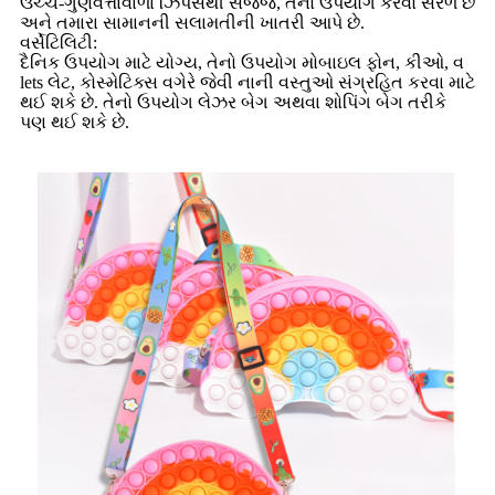
ઉચ્ચ-ગુણવત્તાવાળા ઝિપર્સથી સજ્જ, તેનો ઉપયોગ કરવો સરળ છે
અને તમારા સામાનની સલામતીની ખાતરી આપે છે.
વર્સેટિલિટી:
દૈનિક ઉપયોગ માટે યોગ્ય, તેનો ઉપયોગ મોબાઇલ ફોન, કીઓ, વ
lets લેટ, કોસ્મેટિક્સ વગેરે જેવી નાની વસ્તુઓ સંગ્રહિત કરવા માટે
થઈ શકે છે. તેનો ઉપયોગ લેઝર બેગ અથવા શોપિંગ બેગ તરીકે
પણ થઈ શકે છે.