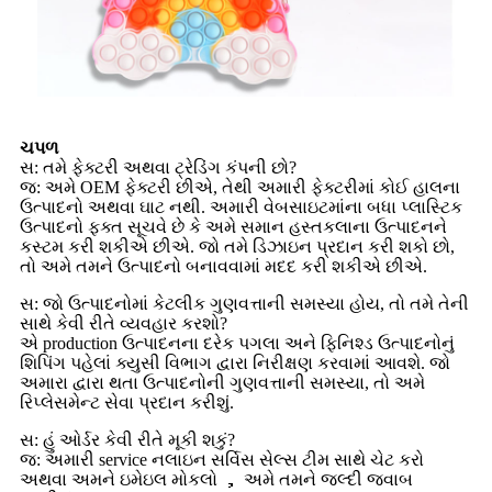
ચપળ
સ: તમે ફેક્ટરી અથવા ટ્રેડિંગ કંપની છો?
જ: અમે OEM ફેક્ટરી છીએ, તેથી અમારી ફેક્ટરીમાં કોઈ હાલના
ઉત્પાદનો અથવા ઘાટ નથી. અમારી વેબસાઇટમાંના બધા પ્લાસ્ટિક
ઉત્પાદનો ફક્ત સૂચવે છે કે અમે સમાન હસ્તકલાના ઉત્પાદનને
કસ્ટમ કરી શકીએ છીએ. જો તમે ડિઝાઇન પ્રદાન કરી શકો છો,
તો અમે તમને ઉત્પાદનો બનાવવામાં મદદ કરી શકીએ છીએ.
સ: જો ઉત્પાદનોમાં કેટલીક ગુણવત્તાની સમસ્યા હોય, તો તમે તેની
સાથે કેવી રીતે વ્યવહાર કરશો?
એ production ઉત્પાદનના દરેક પગલા અને ફિનિશ્ડ ઉત્પાદનોનું
શિપિંગ પહેલાં ક્યુસી વિભાગ દ્વારા નિરીક્ષણ કરવામાં આવશે. જો
અમારા દ્વારા થતા ઉત્પાદનોની ગુણવત્તાની સમસ્યા, તો અમે
રિપ્લેસમેન્ટ સેવા પ્રદાન કરીશું.
સ: હું ઓર્ડર કેવી રીતે મૂકી શકું?
જ: અમારી service નલાઇન સર્વિસ સેલ્સ ટીમ સાથે ચેટ કરો
અથવા અમને ઇમેઇલ મોકલો ， અમે તમને જલ્દી જવાબ