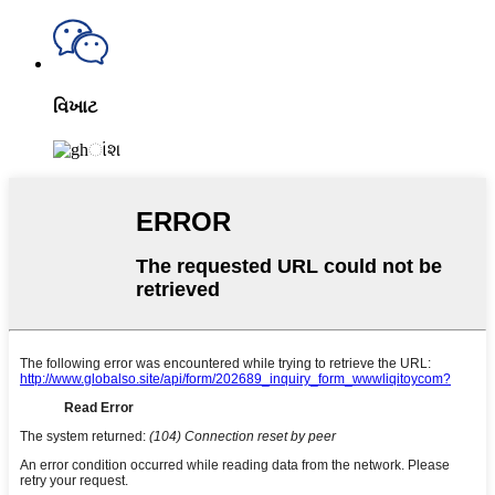
વિખાટ