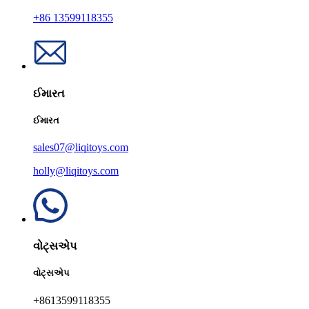
+86 13599118355
ઈમારત
ઈમારત
sales07@liqitoys.com
holly@liqitoys.com
વોટ્સએપ
વોટ્સએપ
+8613599118355