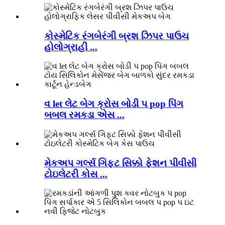
કોસ્મેટિક રંગબેરંગી બ્રશ ઝિપર પાઉચ
હોલોગ્રાહી ...
વ let લેટ બેગ ક્રોસ બોડી પ pop પિંગ
બબલ રમકડા એસ ...
મેકઅપ ગર્લ્સ ગિફ્ટ સિક્કો ફેશન પીવીસી
ટોઇલેટરી કોસ ...